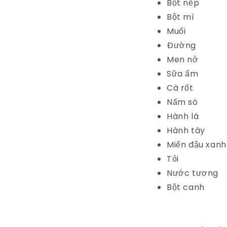
Bột nếp
Bột mì
Muối
Đường
Men nở
Sữa ấm
Cà rốt
Nấm sò
Hành lá
Hành tây
Miến đậu xanh
Tỏi
Nước tương
Bột canh