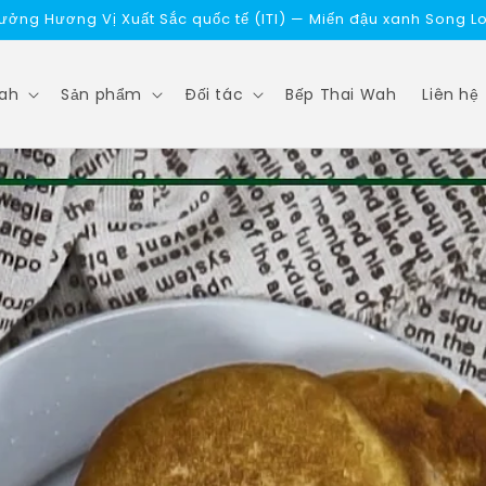
hưởng Hương Vị Xuất Sắc quốc tế (ITI) — Miến đậu xanh Song 
Wah
Sản phẩm
Đối tác
Bếp Thai Wah
Liên hệ