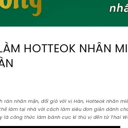
LÀM HOTTEOK NHÂN M
HÀN
 rán nhân mặn, đổi gió với vị Hàn, Hotteok nhân miế
hể làm tại nhà với cách làm siêu đơn giản dành c
y là công thức làm bánh cực kì thú vị đến từ Thai W