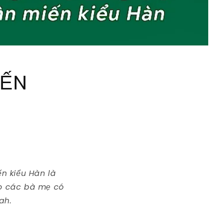
IẾN
n kiểu Hàn là
ho các bà mẹ có
ah.