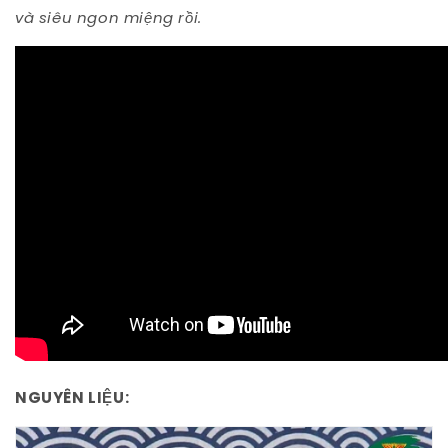
và siêu ngon miệng rồi.
NGUYÊN LIỆU: