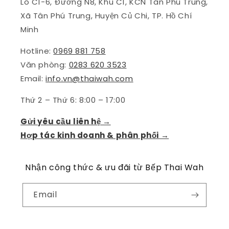
Lô C1-6, Đường N8, Khu C1, KCN Tân Phú Trung,
Xã Tân Phú Trung, Huyện Củ Chi, TP. Hồ Chí
Minh
Hotline:
0969 881 758
Văn phòng:
0283 620 3523
Email:
info.vn@thaiwah.com
Thứ 2 – Thứ 6: 8:00 – 17:00
Gửi yêu cầu liên hệ →
Hợp tác kinh doanh & phân phối →
Nhận công thức & ưu đãi từ Bếp Thai Wah
Email