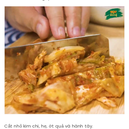
Cắt nhỏ kim chi, hẹ, ớt quả và hành tây.