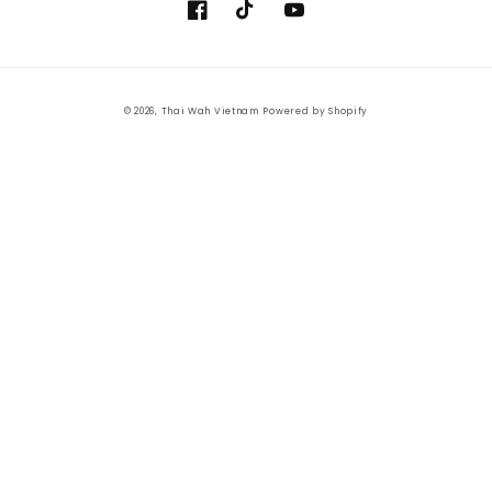
Facebook
TikTok
YouTube
Payment
© 2026,
Thai Wah Vietnam
Powered by Shopify
methods