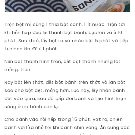
Trộn bột mì cùng 1 thìa bột canh, 1 ít nước. Trộn tới
khi hỗn hợp đặc lại thành bột bánh, bọc kín và ủ 10
phút. Sau khi ủ, lấy bột ra và nhào bột 5 phút và tiếp
tục bọc kín để ủ 1 phút.
Nặn bột thành hình tròn, cắt bột thành những lát
mỏng, tròn.
Rây bột lên thớt, đặt bột bánh trên thớt và lăn bột
sao cho bột dẹt, mỏng hơn. Lúc này, lấy nhân bánh
đặt vào giữa, sau đó gấp đôi bánh và tạo hình lượn
sóng ở rìa bánh còn lại.
Cho bánh vào nồi hấp trong 15 phút. Vớt ra, chiên
bánh với lửa nhỏ tới khi bánh chín vàng. Ăn cùng các