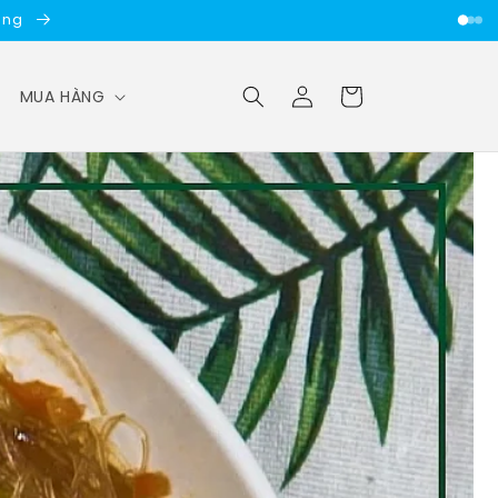
ợc
Đăng
Giỏ
MUA HÀNG
nhập
hàng