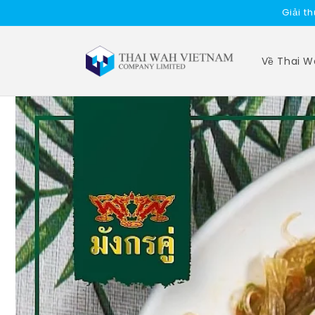
Skip to
Miến
content
Về Thai 