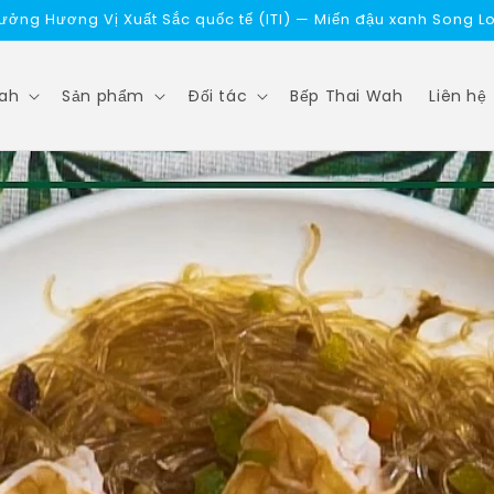
 tươi Song Long — không cần ngâm, chần 5 giây là dùng đư
Wah
Sản phẩm
Đối tác
Bếp Thai Wah
Liên hệ