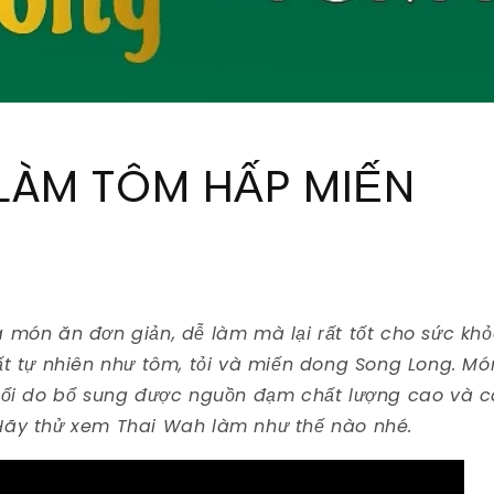
LÀM TÔM HẤP MIẾN
 món ăn đơn giản, dễ làm mà lại rất tốt cho sức kh
ất tự nhiên như tôm, tỏi và miến dong Song Long. Mó
uổi do bổ sung được nguồn đạm chất lượng cao và c
Hãy thử xem Thai Wah làm như thế nào nhé.