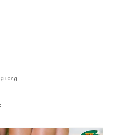
ng Long
:
ị